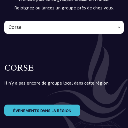
Rejoignez ou lancez un groupe près de chez vous.
Toutes les régions
Auvergne-Rhône-Alpes
Bourgogne-Franche-Comté
Bretagne
Centre-Val de Loire
Corse
Grand Est
Guadeloupe
Guyane
Hauts-de-France
Ile-de-France
Martinique
Mayotte
Normandie
Nouvelle-Aquitaine
Occitanie
Pays de la Loire
Provence Alpes Côte d’Azur
Réunion
Toutes les régions
CORSE
Il n'y a pas encore de groupe local dans cette région
ÉVÈNEMENTS DANS LA RÉGION